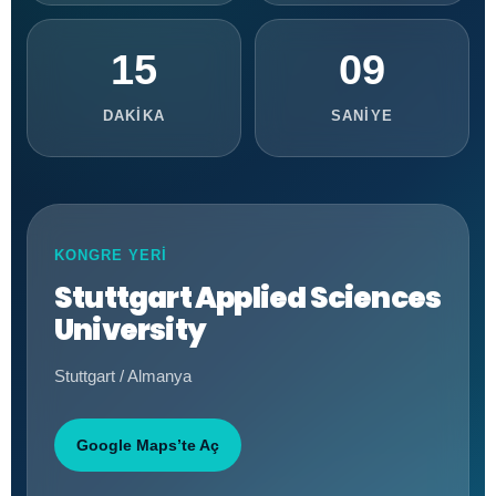
15
07
DAKİKA
SANİYE
KONGRE YERİ
Stuttgart Applied Sciences
University
Stuttgart / Almanya
Google Maps’te Aç